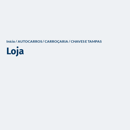
o
Início
/
AUTOCARROS
/
CARROÇARIA
/ CHAVES E TAMPAS
Loja