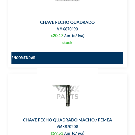
CHAVE FECHO QUADRADO
VMX870190
20,17
/un
(c/ iva)
€
stock
ENCOMENDAR
CHAVE FECHO QUADRADO MACHO / FÊMEA
VMX870208
59,53
/un
(c/ iva)
€