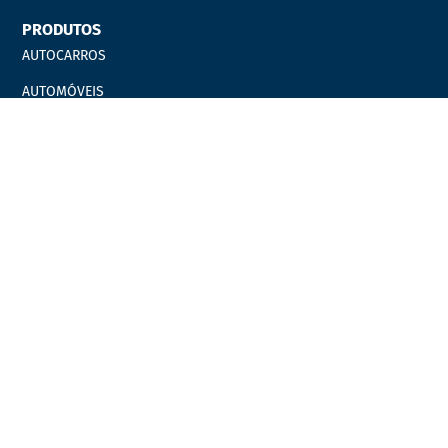
PRODUTOS
AUTOCARROS
AUTOMÓVEIS
EQUIPAMENTOS OFICINAIS
Catálogos
Marcas
Campanhas
LINKS ÚTEIS
Carrinho
Finalizar compras
Minha Conta
Favoritos