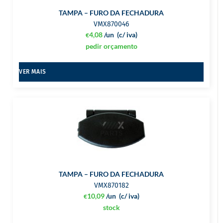
TAMPA – FURO DA FECHADURA
VMX870046
4,08
/un
(c/ iva)
€
pedir orçamento
VER MAIS
TAMPA – FURO DA FECHADURA
VMX870182
10,09
/un
(c/ iva)
€
stock