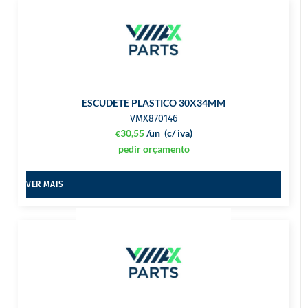
ESCUDETE PLASTICO 30X34MM
VMX870146
30,55
/un
(c/ iva)
€
pedir orçamento
VER MAIS