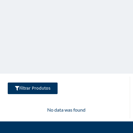
o
Filtrar Produtos
No data was found