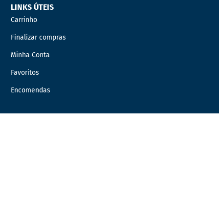
LINKS ÚTEIS
Carrinho
Finalizar compras
Minha Conta
Favoritos
Encomendas
INFORMAÇÃO LEGAL
Condições Gerais de Venda
Política de Privacidade
Política de Cookies
Livro de Reclamações
Resolução de Litígios