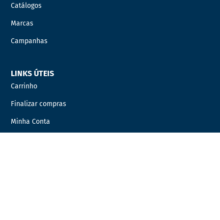
Catálogos
Marcas
Campanhas
LINKS ÚTEIS
Carrinho
Finalizar compras
Minha Conta
Favoritos
Encomendas
INFORMAÇÃO LEGAL
Condições Gerais de Venda
Política de Privacidade