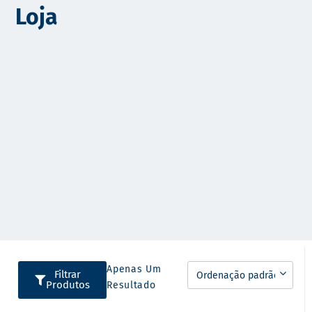
Loja
o
Apenas Um
Filtrar
Produtos
Resultado