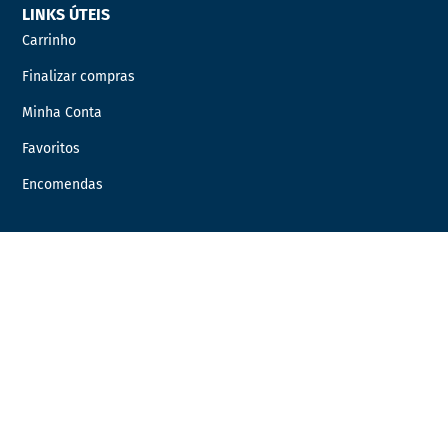
LINKS ÚTEIS
Carrinho
Finalizar compras
Minha Conta
Favoritos
Encomendas
INFORMAÇÃO LEGAL
Condições Gerais de Venda
Política de Privacidade
Política de Cookies
Livro de Reclamações
Resolução de Litígios