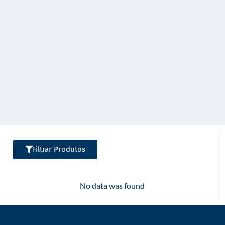
o
Filtrar Produtos
No data was found