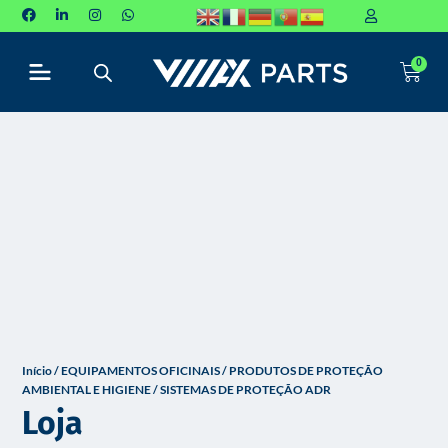
P
u
0
l
a
r
p
a
r
a
o
c
o
n
t
Início
/
EQUIPAMENTOS OFICINAIS
/
PRODUTOS DE PROTEÇÃO
e
AMBIENTAL E HIGIENE
/ SISTEMAS DE PROTEÇÃO ADR
ú
Loja
d