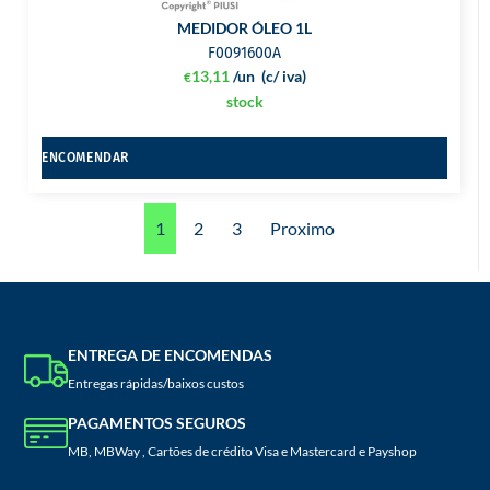
MEDIDOR ÓLEO 1L
F0091600A
13,11
/un
(c/ iva)
€
stock
ENCOMENDAR
1
2
3
Proximo
ENTREGA DE ENCOMENDAS
Entregas rápidas/baixos custos
PAGAMENTOS SEGUROS
MB, MBWay , Cartões de crédito Visa e Mastercard e Payshop