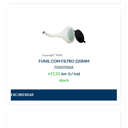
FUNIL COM FILTRO 220MM
F0093100A
17,23
/un
(c/ iva)
€
stock
ENCOMENDAR