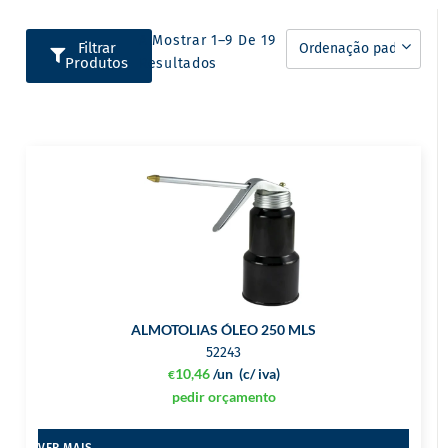
A Mostrar 1–9 De 19
Filtrar
Produtos
Resultados
ALMOTOLIAS ÓLEO 250 MLS
52243
10,46
/un
(c/ iva)
€
pedir orçamento
VER MAIS