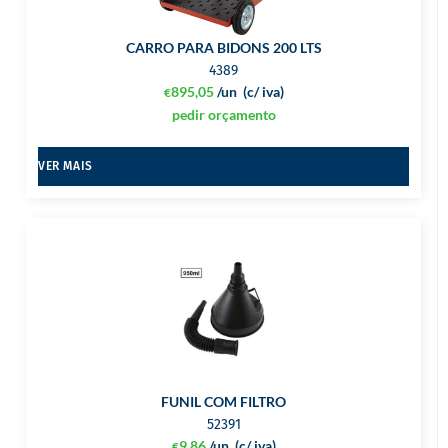
CARRO PARA BIDONS 200 LTS
4389
895,05
/un
(c/ iva)
€
pedir orçamento
VER MAIS
FUNIL COM FILTRO
52391
9,86
/un
(c/ iva)
€