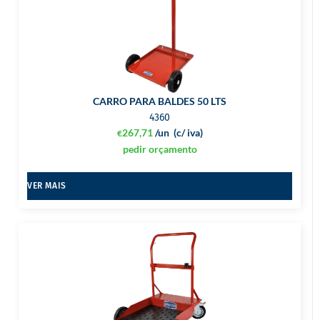
CARRO PARA BALDES 50 LTS
4360
267,71
/un
(c/ iva)
€
pedir orçamento
VER MAIS