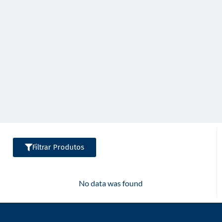
o
Filtrar Produtos
No data was found