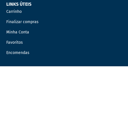
LINKS ÚTEIS
Carrinho
Finalizar compras
Minha Conta
Favoritos
Encomendas
INFORMAÇÃO LEGAL
Condições Gerais de Venda
Política de Privacidade
Política de Cookies
Livro de Reclamações
Resolução de Litígios