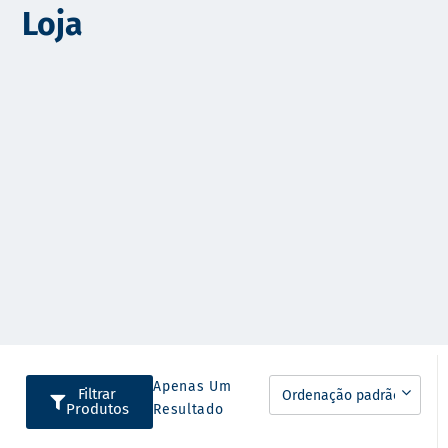
Loja
o
Apenas Um
Filtrar
Produtos
Resultado