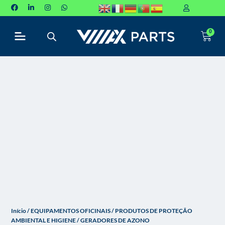
P
u
0
l
a
r
p
a
r
a
o
c
o
n
t
e
ú
Início
/
EQUIPAMENTOS OFICINAIS
/
PRODUTOS DE PROTEÇÃO
d
AMBIENTAL E HIGIENE
/ GERADORES DE AZONO