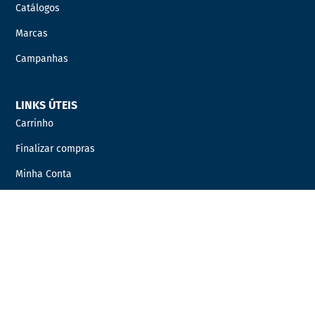
Catálogos
Marcas
Campanhas
LINKS ÚTEIS
Carrinho
Finalizar compras
Minha Conta
Favoritos
Encomendas
INFORMAÇÃO LEGAL
Condições Gerais de Venda
Política de Privacidade