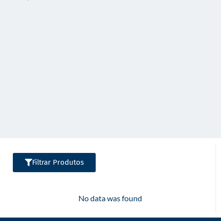
o
Filtrar Produtos
No data was found