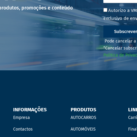
 produtos, promoções e conteúdo
Autorizo a VM
exclusivo de env
Subscreve
Pode cancelar a 
“Cancelar subscr
Política de Priva
INFORMAÇÕES
PRODUTOS
LIN
Empresa
AUTOCARROS
Carr
Contactos
AUTOMÓVEIS
Fina