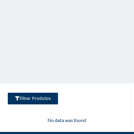
o
Filtrar Produtos
No data was found