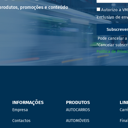
 produtos, promoções e conteúdo
Autorizo a VM
exclusivo de env
Subscreve
Pode cancelar a 
“Cancelar subscr
Política de Priva
INFORMAÇÕES
PRODUTOS
LIN
Empresa
AUTOCARROS
Carr
Contactos
AUTOMÓVEIS
Fina