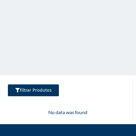
o
Filtrar Produtos
No data was found