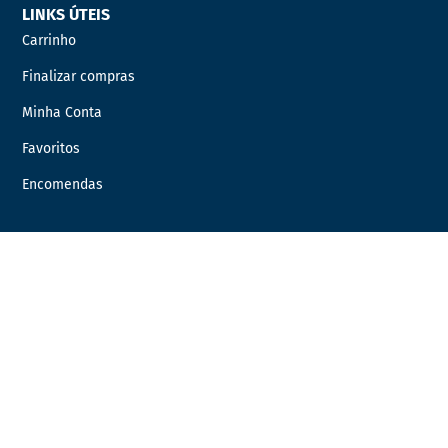
LINKS ÚTEIS
Carrinho
Finalizar compras
Minha Conta
Favoritos
Encomendas
INFORMAÇÃO LEGAL
Condições Gerais de Venda
Política de Privacidade
Política de Cookies
Livro de Reclamações
Resolução de Litígios