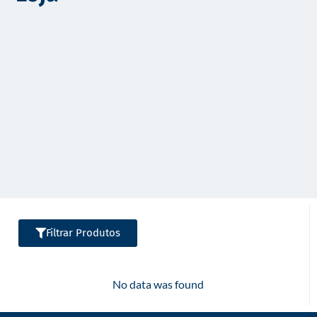
o
Filtrar Produtos
No data was found