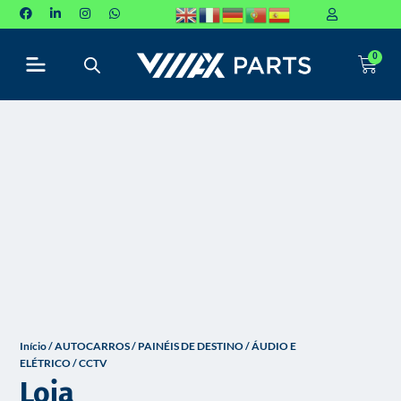
P
u
0
l
a
r
p
a
r
a
o
c
o
n
t
e
Início
/
AUTOCARROS
/
PAINÉIS DE DESTINO / ÁUDIO E
ELÉTRICO
/ CCTV
ú
Loja
d