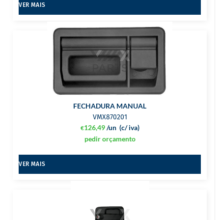
VER MAIS
FECHADURA MANUAL
VMX870201
126,49
/un
(c/ iva)
€
pedir orçamento
VER MAIS