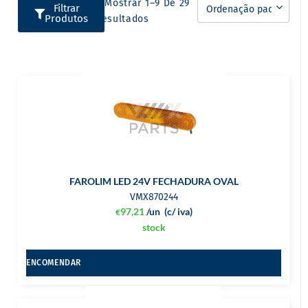
A Mostrar 1–9 De 29
Filtrar
Produtos
Resultados
FAROLIM LED 24V FECHADURA OVAL
VMX870244
97,21
/un
(c/ iva)
€
stock
ENCOMENDAR