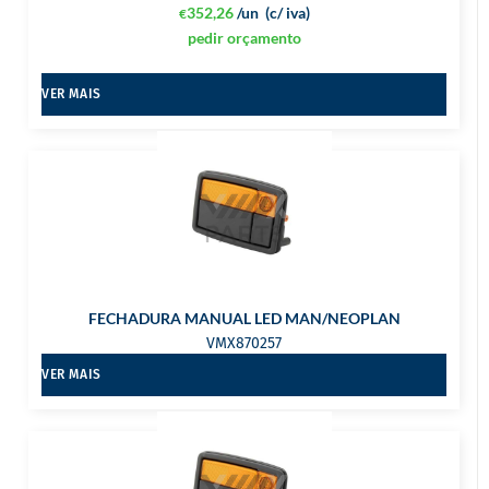
352,26
/un
(c/ iva)
€
pedir orçamento
VER MAIS
FECHADURA MANUAL LED MAN/NEOPLAN
VMX870257
VER MAIS