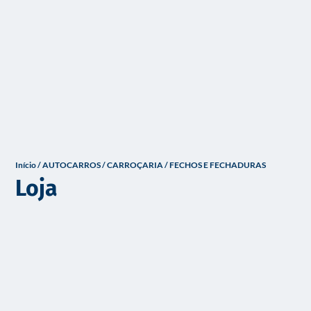
o
Início
/
AUTOCARROS
/
CARROÇARIA
/ FECHOS E FECHADURAS
Loja