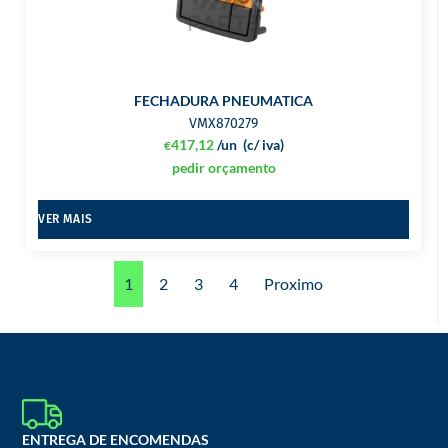
FECHADURA PNEUMATICA
VMX870279
417,12
/un
(c/ iva)
€
pedir orçamento
VER MAIS
1
2
3
4
Proximo
ENTREGA DE ENCOMENDAS