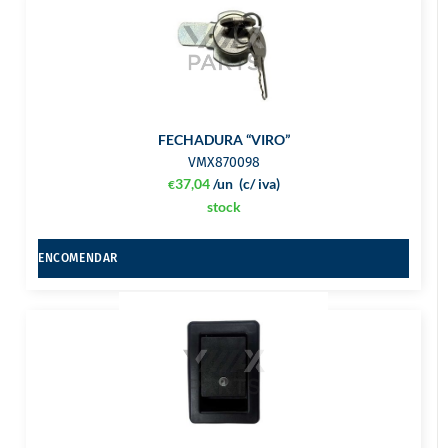
FECHADURA “VIRO”
VMX870098
37,04
/un
(c/ iva)
€
stock
ENCOMENDAR