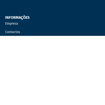
INFORMAÇÕES
Empresa
Contactos
Quer fazer parte da nossa equipa?
Distribuidor Oficial
PRODUTOS
AUTOCARROS
AUTOMÓVEIS
EQUIPAMENTOS OFICINAIS
Catálogos
Marcas