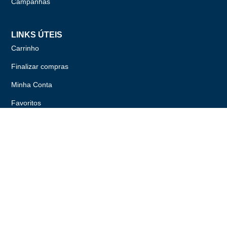
Campanhas
LINKS ÚTEIS
Carrinho
Finalizar compras
Minha Conta
Favoritos
Encomendas
INFORMAÇÃO LEGAL
Condições Gerais de Venda
Política de Privacidade
Política de Cookies
Livro de Reclamações