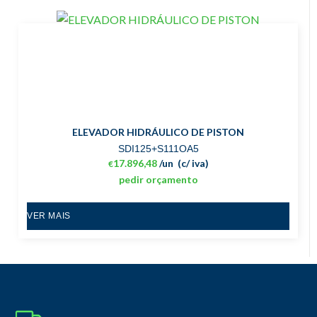
ELEVADOR HIDRÁULICO DE PISTON
SDI125+S111OA5
17.896,48
/un
(c/ iva)
€
pedir orçamento
VER MAIS