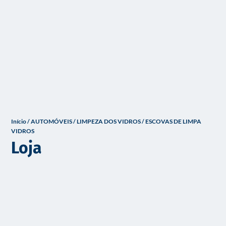
o
Início
/
AUTOMÓVEIS
/
LIMPEZA DOS VIDROS
/ ESCOVAS DE LIMPA
VIDROS
Loja