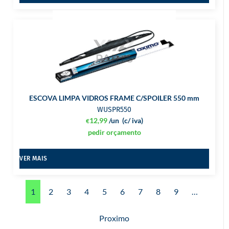
ESCOVA LIMPA VIDROS FRAME C/SPOILER 550 mm
WUSPR550
12,99
/un
(c/ iva)
€
pedir orçamento
VER MAIS
1
2
3
4
5
6
7
8
9
…
Proximo