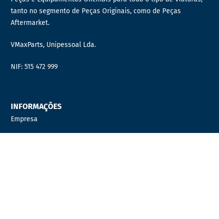
tanto no segmento de Peças Originais, como de Peças
Aftermarket.
VMaxParts, Unipessoal Lda.
NIF: 515 472 999
INFORMAÇÕES
Empresa
Contactos
Quer fazer parte da nossa equipa?
Distribuidor Oficial
PRODUTOS
AUTOCARROS