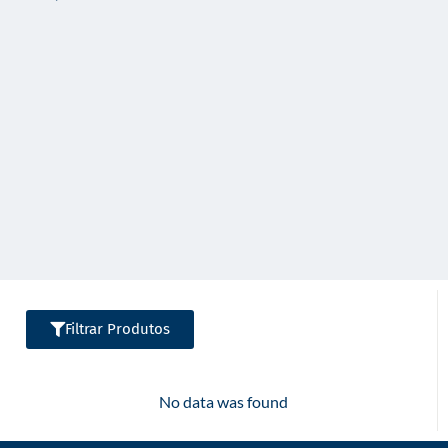
o
Filtrar Produtos
No data was found