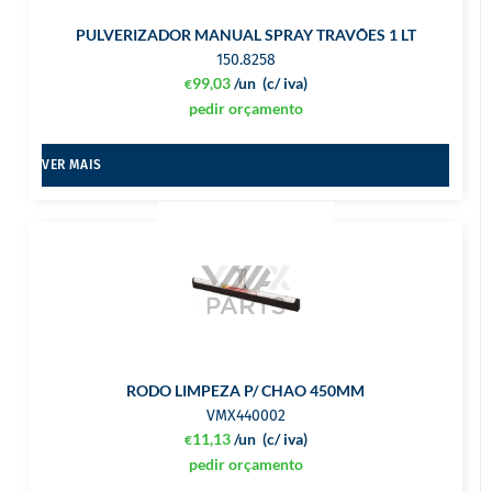
PULVERIZADOR MANUAL SPRAY TRAVÕES 1 LT
150.8258
99,03
/un
(c/ iva)
€
pedir orçamento
VER MAIS
RODO LIMPEZA P/ CHAO 450MM
VMX440002
11,13
/un
(c/ iva)
€
pedir orçamento