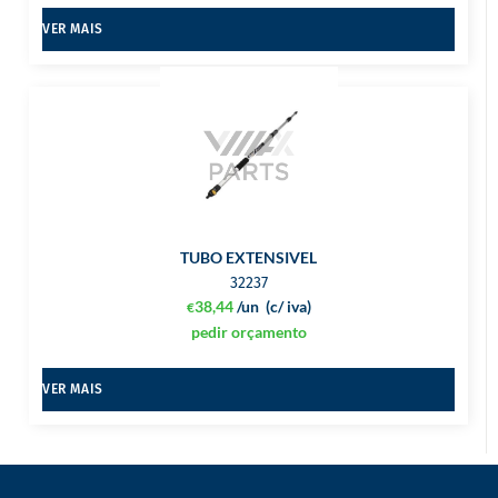
VER MAIS
TUBO EXTENSIVEL
32237
38,44
/un
(c/ iva)
€
pedir orçamento
VER MAIS