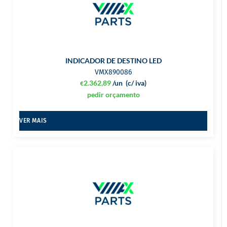
INDICADOR DE DESTINO LED
VMX890086
2.362,89
/un
(c/ iva)
€
pedir orçamento
VER MAIS