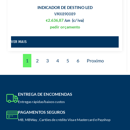
INDICADOR DE DESTINO LED
VMX890089
2.636,87
/un
(c/ iva)
€
pedir orçamento
VER MAIS
1
2
3
4
5
6
Proximo
ENTREGA DE ENCOMENDAS
Entregas rápidas/baixos custos
PAGAMENTOS SEGUROS
MB, MBWay , Cartões de crédito Visa e Mastercard e Payshop