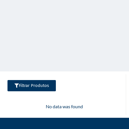
o
Filtrar Produtos
No data was found