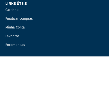
LINKS ÚTEIS
Carrinho
Finalizar compras
Minha Conta
Favoritos
Encomendas
INFORMAÇÃO LEGAL
Condições Gerais de Venda
Política de Privacidade
Política de Cookies
Livro de Reclamações
Resolução de Litígios