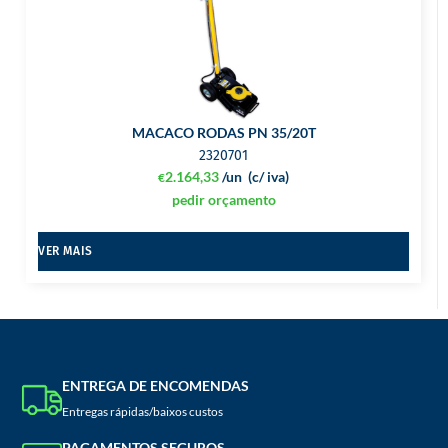
MACACO RODAS PN 35/20T
2320701
2.164,33
/un
(c/ iva)
€
pedir orçamento
VER MAIS
ENTREGA DE ENCOMENDAS
Entregas rápidas/baixos custos
PAGAMENTOS SEGUROS