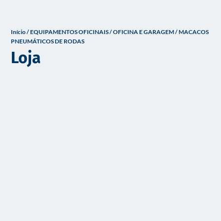
o
Início
/
EQUIPAMENTOS OFICINAIS
/
OFICINA E GARAGEM
/ MACACOS
PNEUMÁTICOS DE RODAS
Loja