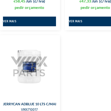
58,45
/un
(c/ iva)
47,33
/un
(c/ iva
€
€
pedir orçamento
pedir orçamento
VER MAIS
VER MAIS
JERRYCAN ADBLUE 10 LTS C/MANGUEIRA
VMX710017