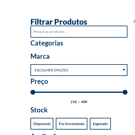
o
Filtrar Produtos
Categorias
Marca
ESCOLHER OPÇÕES
Preço
21
€
—
48
€
Stock
Disponível
Por Encomenda
Esgotado