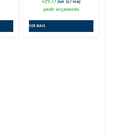
)
29,77
/un
(c/ iva)
€
pedir orçamento
VER MAIS