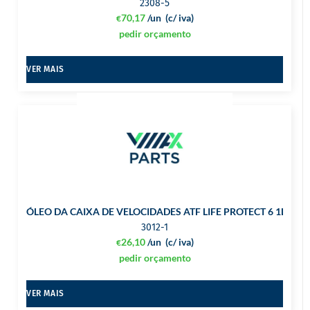
2308-5
70,17
/un
(c/ iva)
€
pedir orçamento
VER MAIS
ÓLEO DA CAIXA DE VELOCIDADES ATF LIFE PROTECT 6 1L
3012-1
26,10
/un
(c/ iva)
€
pedir orçamento
VER MAIS