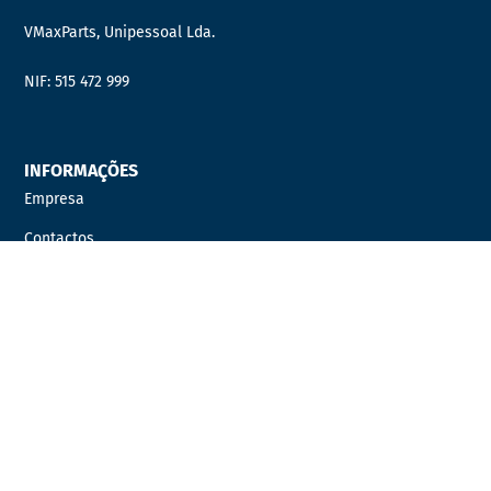
VMaxParts, Unipessoal Lda.
NIF: 515 472 999
INFORMAÇÕES
Empresa
Contactos
Quer fazer parte da nossa equipa?
Distribuidor Oficial
PRODUTOS
AUTOCARROS
AUTOMÓVEIS