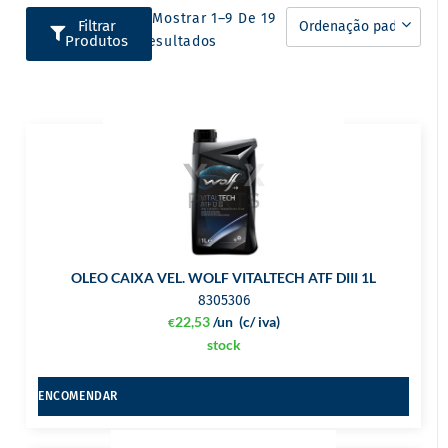
A Mostrar 1–9 De 19
Filtrar
Produtos
Resultados
OLEO CAIXA VEL. WOLF VITALTECH ATF DIII 1L
8305306
22,53
/un
(c/ iva)
€
stock
ENCOMENDAR