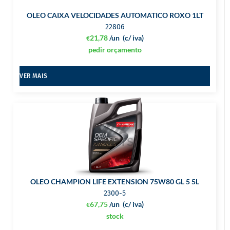
OLEO CAIXA VELOCIDADES AUTOMATICO ROXO 1LT
22806
21,78
/un
(c/ iva)
€
pedir orçamento
VER MAIS
OLEO CHAMPION LIFE EXTENSION 75W80 GL 5 5L
2300-5
67,75
/un
(c/ iva)
€
stock