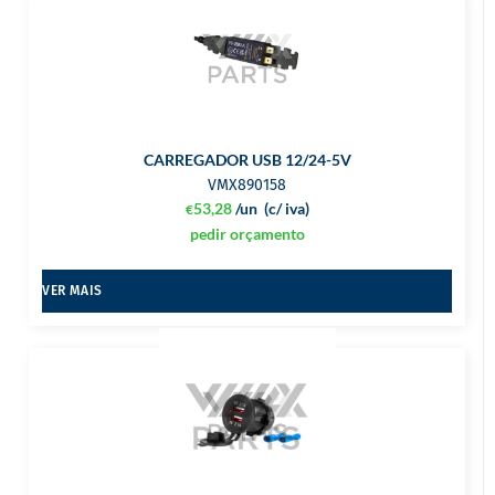
CARREGADOR USB 12/24-5V
VMX890158
53,28
/un
(c/ iva)
€
pedir orçamento
VER MAIS