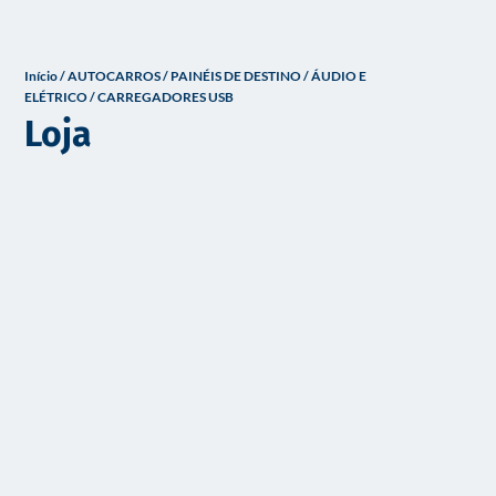
o
Início
/
AUTOCARROS
/
PAINÉIS DE DESTINO / ÁUDIO E
ELÉTRICO
/ CARREGADORES USB
Loja