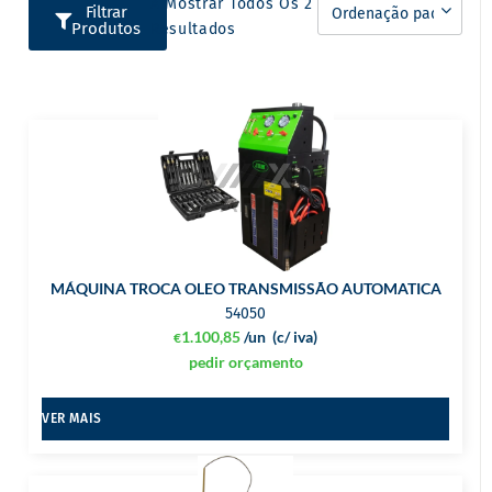
A Mostrar Todos Os 2
Filtrar
Produtos
Resultados
MÁQUINA TROCA OLEO TRANSMISSÃO AUTOMATICA
54050
1.100,85
/un
(c/ iva)
€
pedir orçamento
VER MAIS