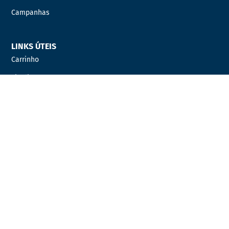
Campanhas
LINKS ÚTEIS
Carrinho
Finalizar compras
Minha Conta
Favoritos
Encomendas
INFORMAÇÃO LEGAL
Condições Gerais de Venda
Política de Privacidade
Política de Cookies