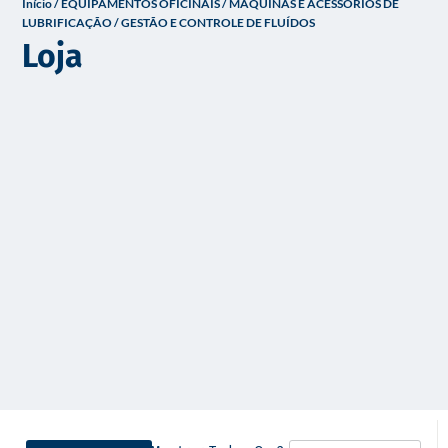
Início
/
EQUIPAMENTOS OFICINAIS
/
MÁQUINAS E ACESSÓRIOS DE
o
LUBRIFICAÇÃO
/ GESTÃO E CONTROLE DE FLUÍDOS
Loja