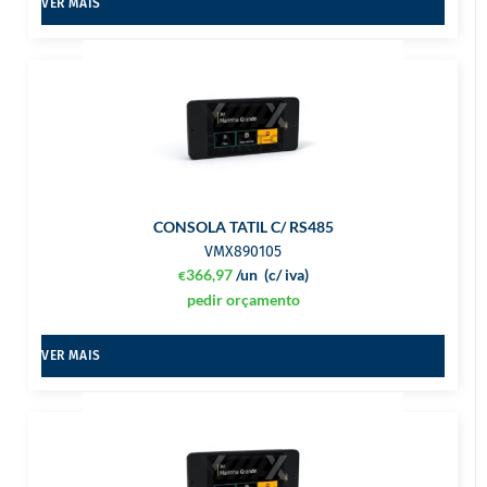
VER MAIS
CONSOLA TATIL C/ RS485
VMX890105
366,97
/un
(c/ iva)
€
pedir orçamento
VER MAIS