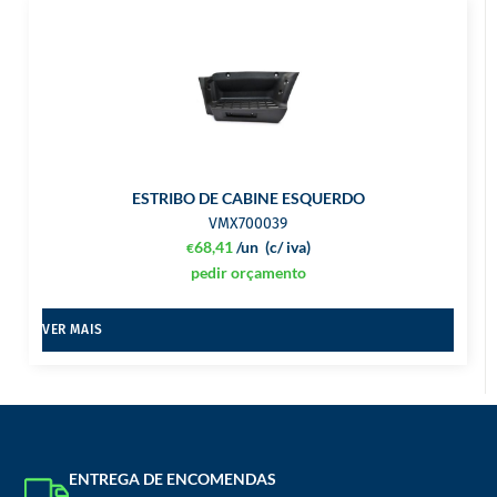
ESTRIBO DE CABINE ESQUERDO
VMX700039
68,41
/un
(c/ iva)
€
pedir orçamento
VER MAIS
ENTREGA DE ENCOMENDAS