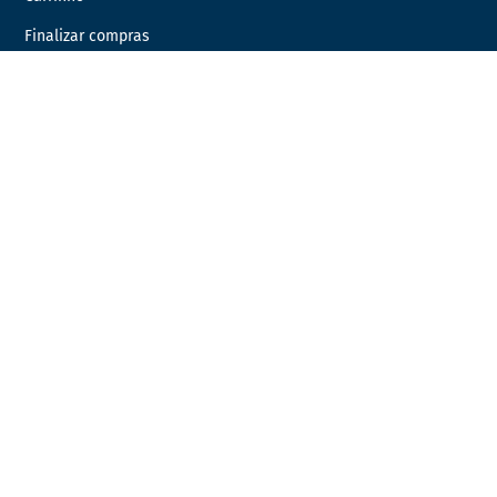
Finalizar compras
Minha Conta
Favoritos
Encomendas
INFORMAÇÃO LEGAL
Condições Gerais de Venda
Política de Privacidade
Política de Cookies
Livro de Reclamações
Resolução de Litígios