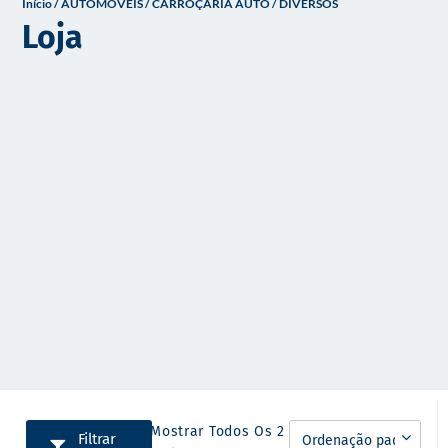
Início
/
AUTOMÓVEIS
/
CARROÇARIA AUTO
/ DIVERSOS
o
Loja
A Mostrar Todos Os 2
Filtrar