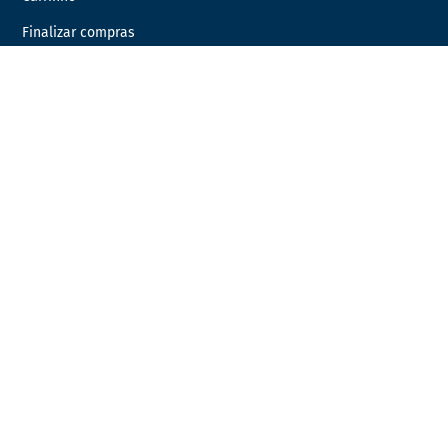
Finalizar compras
Minha Conta
Favoritos
Encomendas
INFORMAÇÃO LEGAL
Condições Gerais de Venda
Política de Privacidade
Política de Cookies
Livro de Reclamações
Resolução de Litígios