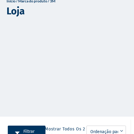
Início
/ Marca do produto / 3M
o
Loja
A Mostrar Todos Os 2
Filtrar