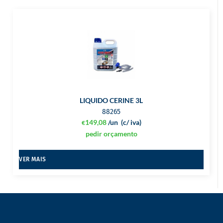
LIQUIDO CERINE 3L
88265
149,08
/un
(c/ iva)
€
pedir orçamento
VER MAIS