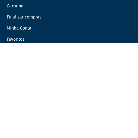
Carrinho
Finalizar compras
Minha Conta
Favoritos
Encomendas
INFORMAÇÃO LEGAL
Condições Gerais de Venda
Política de Privacidade
Política de Cookies
Livro de Reclamações
Resolução de Litígios