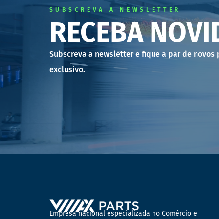
FARÓIS DE TRABALHO
SUBSCREVA A NEWSLETTER
RECEBA NOVI
FARÓIS INDIVIDUAIS
FARÓIS PRINCIPAIS
Subscreva a newsletter e fique a par de novos
FAROLINS DIANTEIROS
exclusivo.
FAROLINS LATERAIS
FAROLINS MATRICULA
FAROLINS TRASEIROS
LÂMPADAS
PLAFONIERS
REFLETORES
SINALIZADORES ROTATIVOS
VIDROS FAROLINS
Empresa nacional especializada no Comércio e