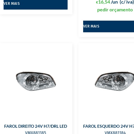
16,54
/un
(c/ iva
€
VER MAIS
pedir orçamento
VER MAIS
FAROL DIREITO 24V H7/DRL LED
FAROL ESQUERDO 24V H7
VMX881185
VMX881184