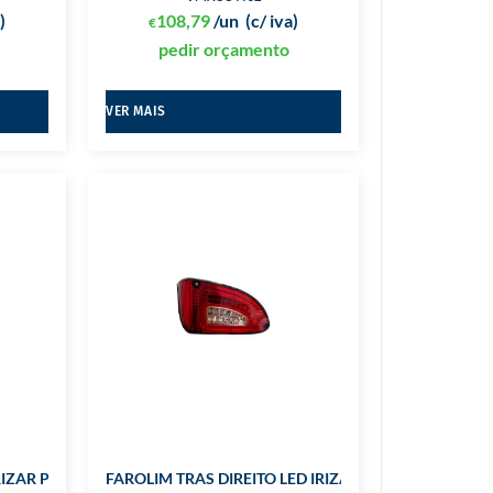
)
108,79
/un
(c/ iva)
€
pedir orçamento
VER MAIS
RIZAR PB
FAROLIM TRAS DIREITO LED IRIZAR PB