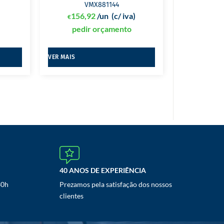
VMX881144
)
156,92
/un
(c/ iva)
€
pedir orçamento
VER MAIS
40 ANOS DE EXPERIÊNCIA
30h
Prezamos pela satisfação dos nossos
clientes