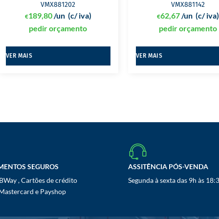
VMX881202
VMX881142
189,80
/un
(c/ iva)
62,67
/un
(c/ iva
€
€
pedir orçamento
pedir orçamento
VER MAIS
VER MAIS
MENTOS SEGUROS
ASSITÊNCIA PÓS-VENDA
Way , Cartões de crédito
Segunda à sexta das 9h às 18:
 Mastercard e Payshop