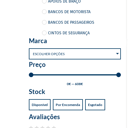
APOIOS DE BRAÇO
BANCOS DE MOTORISTA
BANCOS DE PASSAGEIROS
CINTOS DE SEGURANÇA
Marca
CINZEIROS
ESCOLHER OPÇÕES
PORTA REVISTAS
Preço
POUSA PÉS
CARROÇARIA
0
€
—
608
€
CHAVES E TAMPAS
Stock
DOBRADIÇAS
Disponível
Por Encomenda
Esgotado
ELEVADORES VIDRO
Avaliações
FECHOS E FECHADURAS