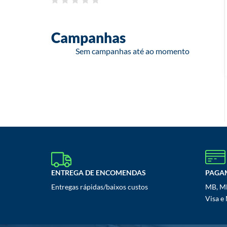
FIBRAS
PUXADORES E PUNHOS
Campanhas
SIST. E ACESS. LIMPA PÁRA-BRISAS
Sem campanhas até ao momento
ESPELHOS RETROVISORES
BASES/SUPORTES/ADAPTADORES/MOTORES
CAIXAS/CAPAS/CARCAÇAS/KIT
CAPAS/RESGUARDOS/TAMPAS
CORPOS E BRAÇOS ESPELHOS
ESPELHOS RETROVISORES EXTERIORES
ESPELHOS RETROVISORES INTERIORES
ENTREGA DE ENCOMENDAS
PAGA
VIDROS ESPELHO
Entregas rápidas/baixos custos
MB, MB
Visa e
ILUMINAÇÃO
ADAPTADORES / BASES / SUPORTES