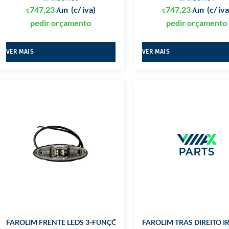
747,23
/un
(c/ iva)
747,23
/un
(c/ iva
€
€
pedir orçamento
pedir orçamento
VER MAIS
VER MAIS
FAROLIM FRENTE LEDS 3-FUNÇÕES 9-30V
FAROLIM TRAS DIREITO I