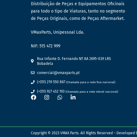
Distribuição de Peças e Equipamentos Oficinais
PAINÉIS DE DESTINO / ÁUDIO E ELÉTRICO
para todo o tipo de Viaturas, tanto no segmento
CAMPAINHAS E BESOUROS
de Peças Originais, como de Peças Aftermarket.
CARREGADORES USB
VMaxParts, Unipessoal Lda.
CCTV
NIF: 515 472 999
CIRCUITOS ELECTRÓNICOS
Rua Infante D. Fernando Nº 8A 2695-039 LRS
CONSOLAS
Bobadela
CONVERSORES E TRANSFORMADORES
comercial@vmaxparts.pt
(+351) 219 550 867
(Chamada para a rede fixa nacional)
INDICADORES DESTINO
(+351) 927 452 193
(Chamada para a rede móvel nacional)
INDICADORES STOP
MICROFONES
MONITORES
MULTIMÉDIA PLAYER
Copyright © 2023 VMAX Parts. All Rights Reserved – Developed