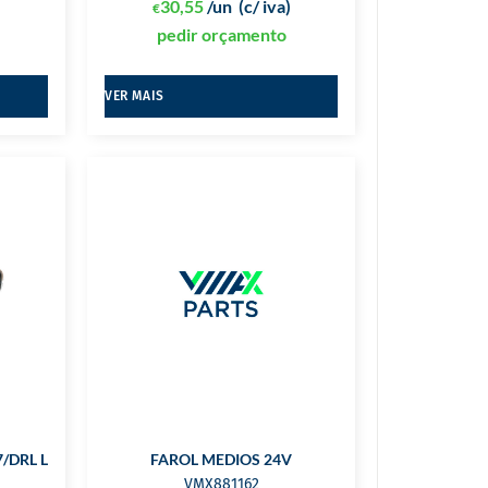
)
30,55
/un
(c/ iva)
€
pedir orçamento
VER MAIS
/DRL LED
FAROL MEDIOS 24V
VMX881162