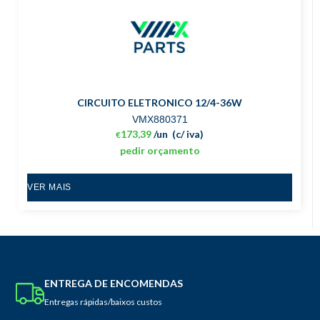
CIRCUITO ELETRONICO 12/4-36W
VMX880371
173,39
/un
(c/ iva)
€
pedir orçamento
VER MAIS
ENTREGA DE ENCOMENDAS
Entregas rápidas/baixos custos