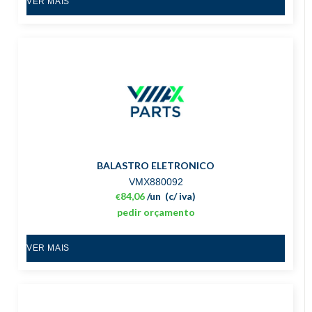
VER MAIS
BALASTRO ELETRONICO
VMX880092
84,06
/un
(c/ iva)
€
pedir orçamento
VER MAIS