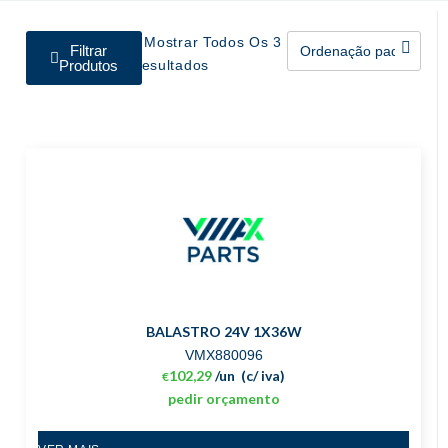
A Mostrar Todos Os 3
Filtrar
Produtos
Resultados
BALASTRO 24V 1X36W
VMX880096
102,29
/un
(c/ iva)
€
pedir orçamento