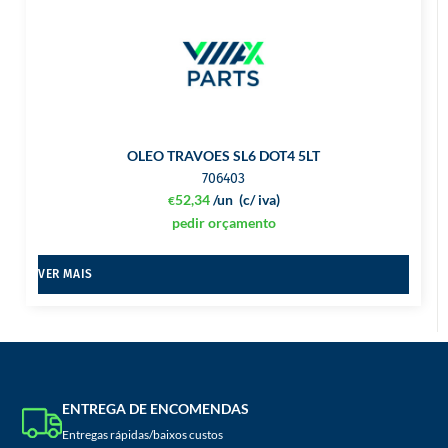
OLEO TRAVOES SL6 DOT4 5LT
706403
52,34
/un
(c/ iva)
€
pedir orçamento
VER MAIS
ENTREGA DE ENCOMENDAS
Entregas rápidas/baixos custos