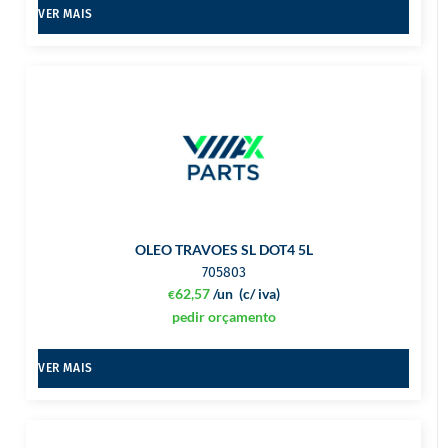
VER MAIS
OLEO TRAVOES SL DOT4 5L
705803
62,57
/un
(c/ iva)
€
pedir orçamento
VER MAIS