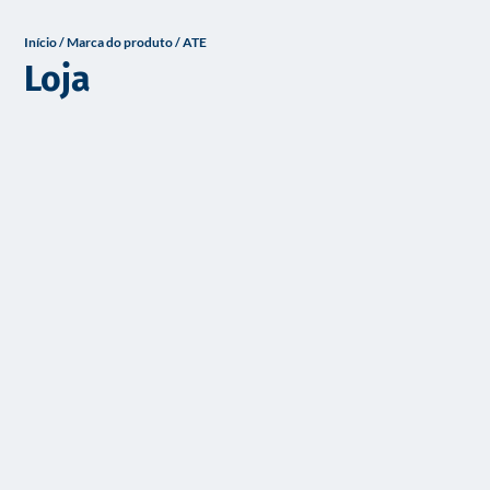
o
Início
/ Marca do produto / ATE
Loja