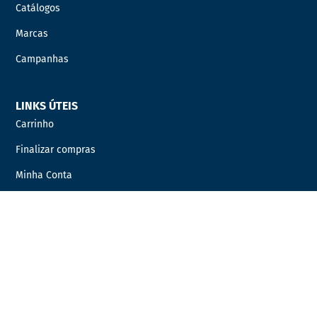
Catálogos
Marcas
Campanhas
LINKS ÚTEIS
Carrinho
Finalizar compras
Minha Conta
Favoritos
Encomendas
INFORMAÇÃO LEGAL
Condições Gerais de Venda
Política de Privacidade