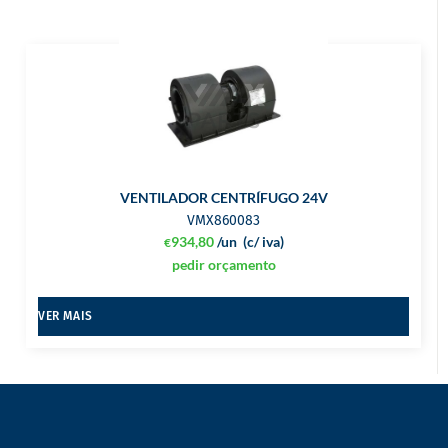
VENTILADOR CENTRÍFUGO 24V
VMX860083
934,80
/un
(c/ iva)
€
pedir orçamento
VER MAIS