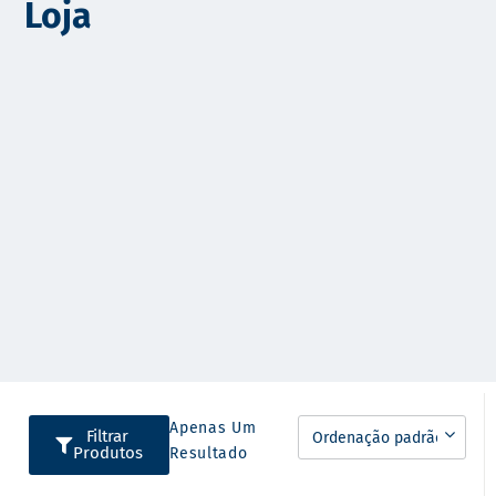
Loja
o
Apenas Um
Filtrar
Produtos
Resultado