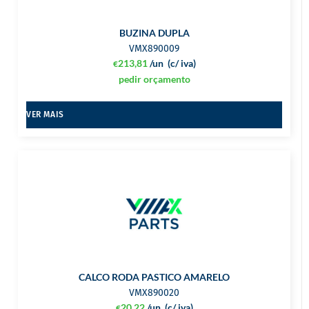
BUZINA DUPLA
VMX890009
213,81
/un
(c/ iva)
€
pedir orçamento
VER MAIS
CALCO RODA PASTICO AMARELO
VMX890020
20,22
/un
(c/ iva)
€