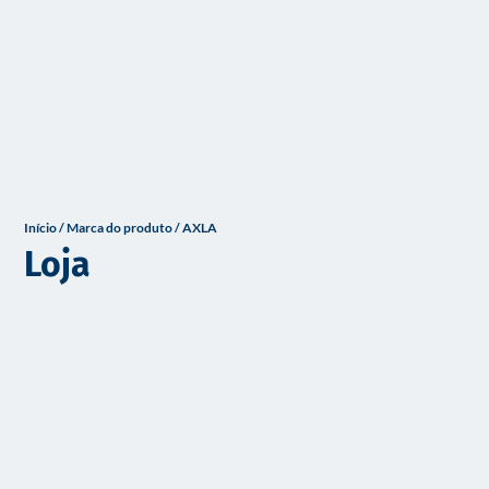
o
Início
/ Marca do produto / AXLA
Loja