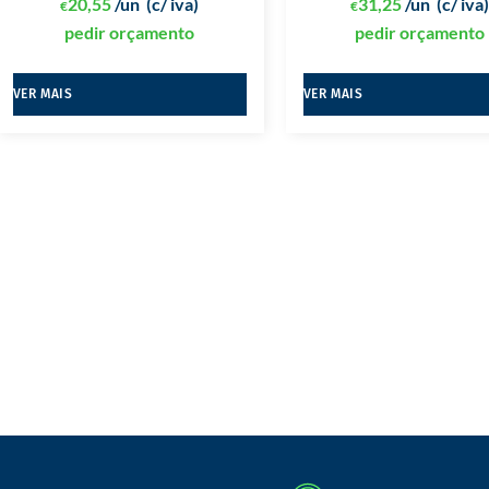
20,55
/un
(c/ iva)
31,25
/un
(c/ iva
€
€
pedir orçamento
pedir orçamento
VER MAIS
VER MAIS