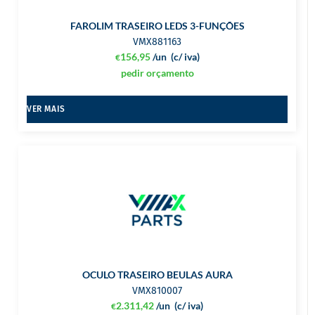
FAROLIM TRASEIRO LEDS 3-FUNÇÕES
VMX881163
156,95
/un
(c/ iva)
€
pedir orçamento
VER MAIS
OCULO TRASEIRO BEULAS AURA
VMX810007
2.311,42
/un
(c/ iva)
€