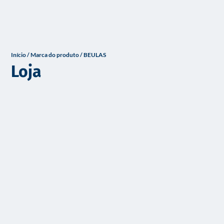
o
Início
/ Marca do produto / BEULAS
Loja