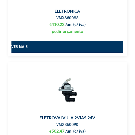
ELETRONICA
VMX860088
410,22
/un
(c/ iva)
€
pedir orçamento
VER MAIS
ELETROVALVULA 2VIAS 24V
VMX860090
502,47
/un
(c/ iva)
€