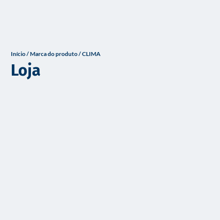
o
Início
/ Marca do produto / CLIMA
Loja