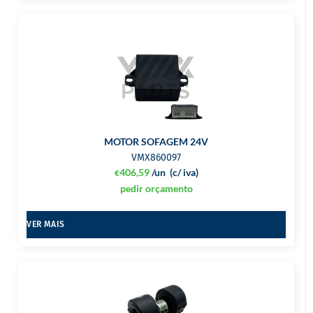
MOTOR SOFAGEM 24V
VMX860097
406,59
/un
(c/ iva)
€
pedir orçamento
VER MAIS