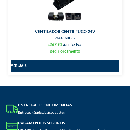
VENTILADOR CENTRÍFUGO 24V
VMX860087
267,91
/un
(c/ iva)
€
pedir orçamento
VER MAIS
ENTREGA DE ENCOMENDAS
Entregas rápidas/baixos custos
PAGAMENTOS SEGUROS