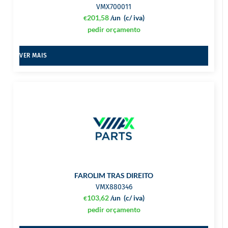
VMX700011
201,58
/un
(c/ iva)
€
pedir orçamento
VER MAIS
FAROLIM TRAS DIREITO
VMX880346
103,62
/un
(c/ iva)
€
pedir orçamento