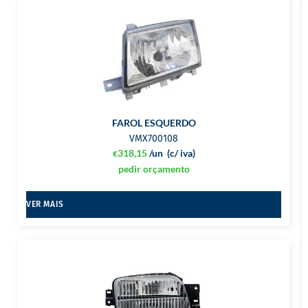
FAROL ESQUERDO
VMX700108
318,15
/un
(c/ iva)
€
pedir orçamento
VER MAIS