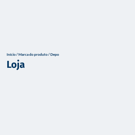
o
Início
/ Marca do produto / Depo
Loja