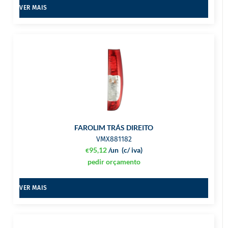
VER MAIS
FAROLIM TRÁS DIREITO
VMX881182
95,12
/un
(c/ iva)
€
pedir orçamento
VER MAIS