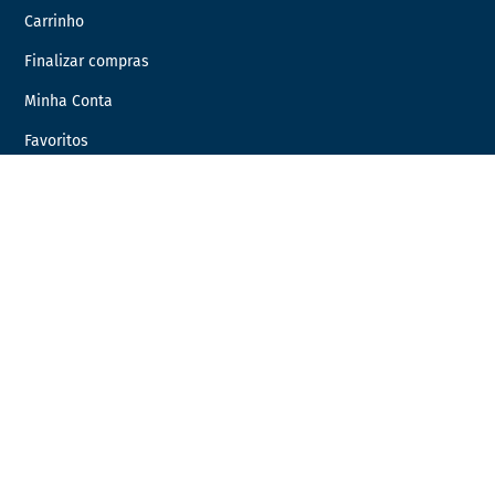
Carrinho
Finalizar compras
Minha Conta
Favoritos
Encomendas
INFORMAÇÃO LEGAL
Condições Gerais de Venda
Política de Privacidade
Política de Cookies
Livro de Reclamações
Resolução de Litígios