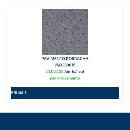
PAVIMENTO BORRACHA
VMX830015
1.037,38
/un
(c/ iva)
€
pedir orçamento
VER MAIS