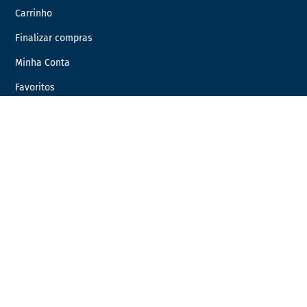
Carrinho
Finalizar compras
Minha Conta
Favoritos
Encomendas
INFORMAÇÃO LEGAL
Condições Gerais de Venda
Política de Privacidade
Política de Cookies
Livro de Reclamações
Resolução de Litígios