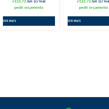
122,72
/un
(c/ iva)
122,72
/un
(c/ iva
€
€
pedir orçamento
pedir orçamento
VER MAIS
VER MAIS