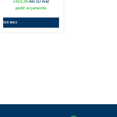
352,26
/un
(c/ iva)
€
pedir orçamento
VER MAIS