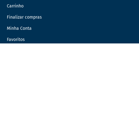
Carrinho
Finalizar compras
Minha Conta
Favoritos
Encomendas
INFORMAÇÃO LEGAL
Condições Gerais de Venda
Política de Privacidade
Política de Cookies
Livro de Reclamações
Resolução de Litígios