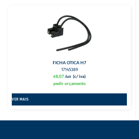
FICHA OTICA H7
17145389
8,07
/un
(c/ iva)
€
pedir orçamento
VER MAIS