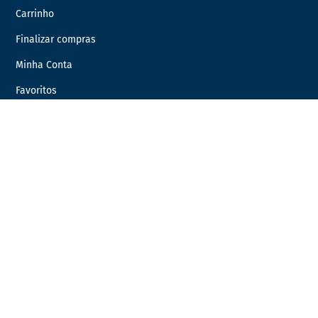
Carrinho
Finalizar compras
Minha Conta
Favoritos
Encomendas
INFORMAÇÃO LEGAL
Condições Gerais de Venda
Política de Privacidade
Política de Cookies
Livro de Reclamações
Resolução de Litígios