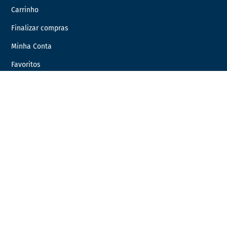
Carrinho
Finalizar compras
Minha Conta
Favoritos
Encomendas
INFORMAÇÃO LEGAL
Condições Gerais de Venda
Política de Privacidade
Política de Cookies
Livro de Reclamações
Resolução de Litígios