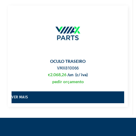
OCULO TRASEIRO
VMX810066
2.068,26
/un
(c/ iva)
€
pedir orçamento
VER MAIS