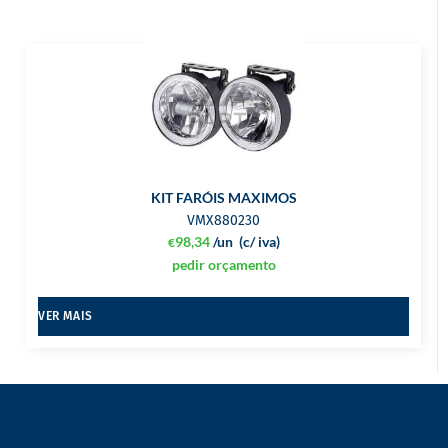
KIT FARÓIS MAXIMOS
VMX880230
98,34
/un
(c/ iva)
€
pedir orçamento
VER MAIS