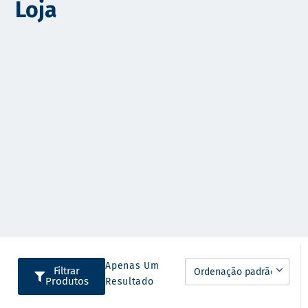
Loja
o
Apenas Um
Filtrar
Produtos
Resultado