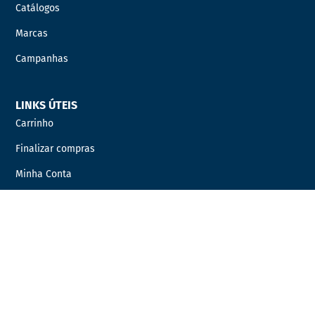
Catálogos
Marcas
Campanhas
LINKS ÚTEIS
Carrinho
Finalizar compras
Minha Conta
Favoritos
Encomendas
INFORMAÇÃO LEGAL
Condições Gerais de Venda
Política de Privacidade