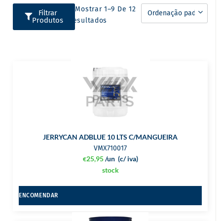
A Mostrar 1–9 De 12
Filtrar
Produtos
Resultados
JERRYCAN ADBLUE 10 LTS C/MANGUEIRA
VMX710017
25,95
/un
(c/ iva)
€
stock
ENCOMENDAR