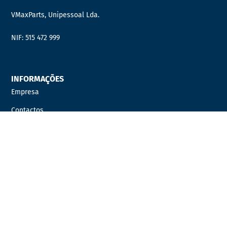
VMaxParts, Unipessoal Lda.
NIF: 515 472 999
INFORMAÇÕES
Empresa
Contactos
Quer fazer parte da nossa equipa?
Distribuidor Oficial
PRODUTOS
AUTOCARROS
AUTOMÓVEIS