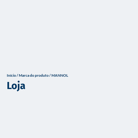
o
Início
/ Marca do produto / MANNOL
Loja