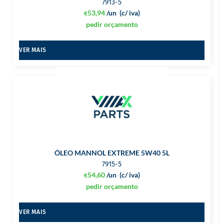
7913-5
53,94
/un
(c/ iva)
€
pedir orçamento
VER MAIS
ÓLEO MANNOL EXTREME 5W40 5L
7915-5
54,60
/un
(c/ iva)
€
pedir orçamento
VER MAIS