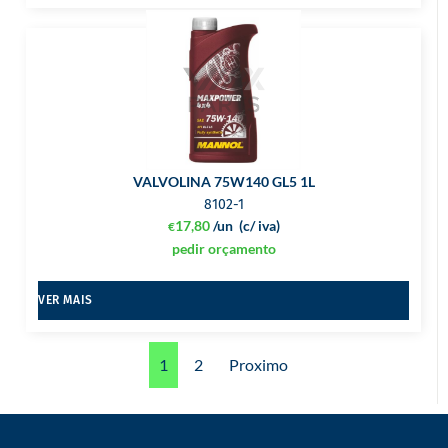
VALVOLINA 75W140 GL5 1L
8102-1
17,80
/un
(c/ iva)
€
pedir orçamento
VER MAIS
1
2
Proximo