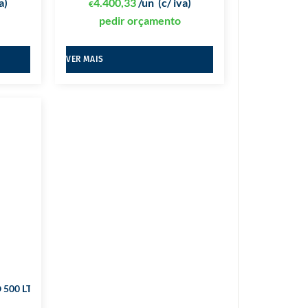
a)
4.400,33
/un
(c/ iva)
€
pedir orçamento
VER MAIS
500 LTS C/ SECADOR