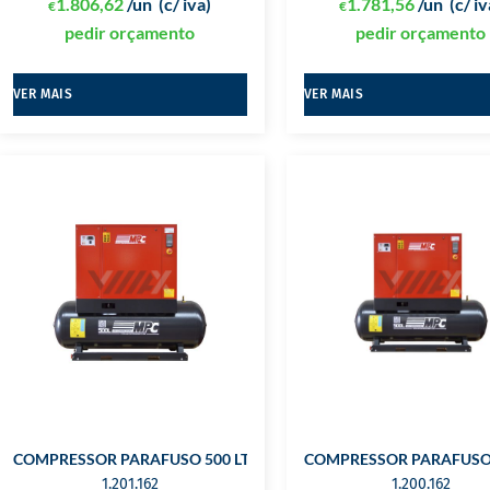
1.806,62
/un
(c/ iva)
1.781,56
/un
(c/ iv
€
€
pedir orçamento
pedir orçamento
VER MAIS
VER MAIS
COMPRESSOR PARAFUSO 500 LTS C/ SECADOR
COMPRESSOR PARAFUSO 
1.201.162
1.200.162