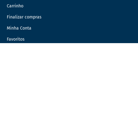
Carrinho
Finalizar compras
Minha Conta
Favoritos
Encomendas
INFORMAÇÃO LEGAL
Condições Gerais de Venda
Política de Privacidade
Política de Cookies
Livro de Reclamações
Resolução de Litígios