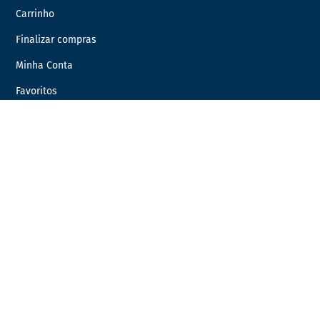
Carrinho
Finalizar compras
Minha Conta
Favoritos
Encomendas
INFORMAÇÃO LEGAL
Condições Gerais de Venda
Política de Privacidade
Política de Cookies
Livro de Reclamações
Resolução de Litígios